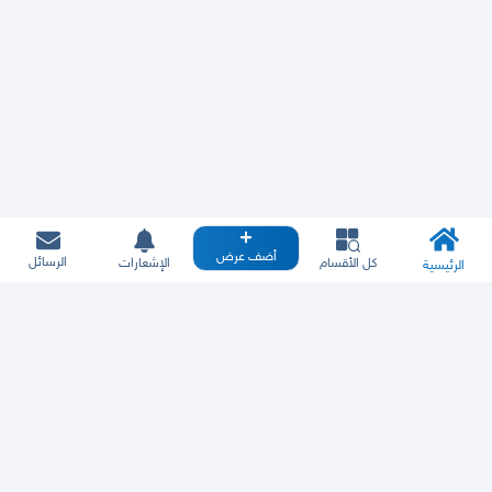
أضف عرض
الرسائل
كل الأقسام
الإشعارات
الرئيسية