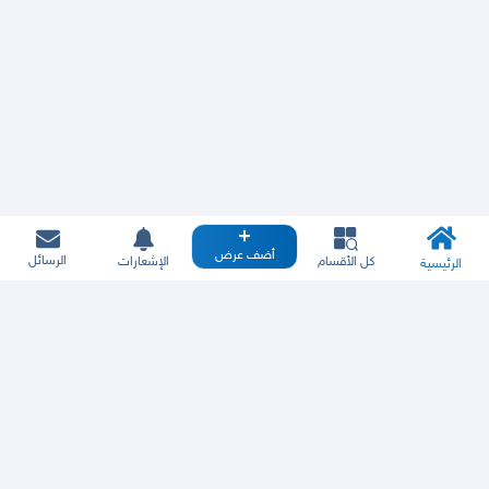
أضف عرض
الرسائل
كل الأقسام
الإشعارات
الرئيسية