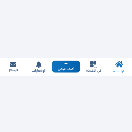
أضف عرض
الرسائل
كل الأقسام
الإشعارات
الرئيسية