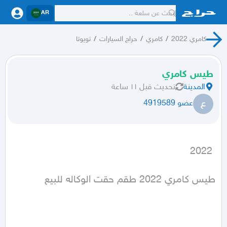
AR
كامري 2022
/
كامري
/
حراج السيارات
/
تويوتا
طيس كامري
المدينة
تحديث
قبل ١١ ساعة
ع
عضو 4919589
 2022
طيس كامري 2022 طقم حقت الوكاله للبيع