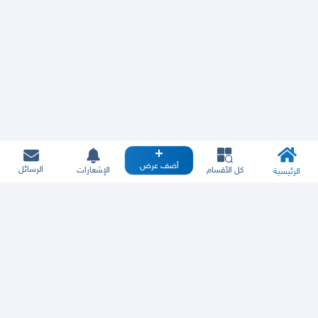
أضف عرض
الرسائل
كل الأقسام
الإشعارات
الرئيسية