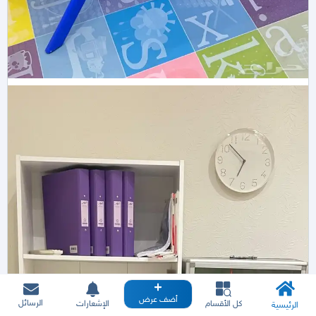
أضف عرض
الرسائل
كل الأقسام
الإشعارات
الرئيسية