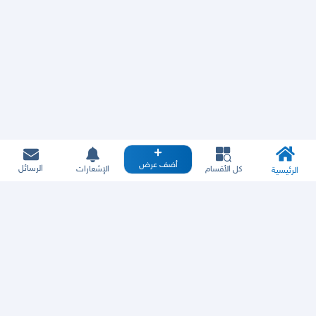
أضف عرض
الرسائل
كل الأقسام
الإشعارات
الرئيسية