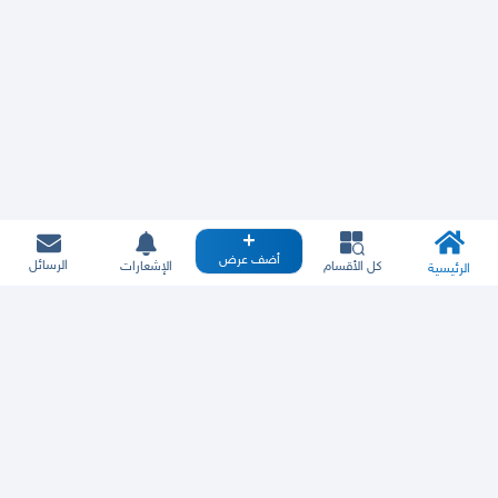
أضف عرض
الرسائل
كل الأقسام
الإشعارات
الرئيسية