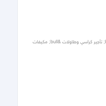
تنسيق حفلات &bull; كوش ومداخل &bull; أعياد ميلاد &bull; تخرج &bull; زواجات &bull; استقبال ضيوف &bull; تأجير كراسي وطاولات &bull; مكيفات 