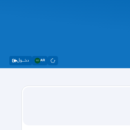
دخــــول
AR