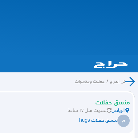
كل الحراج
/
حفلات ومناسبات
منسق حفلات
الرياض
تحديث
قبل ١٧ ساعة
م
منسق حفلات hugs