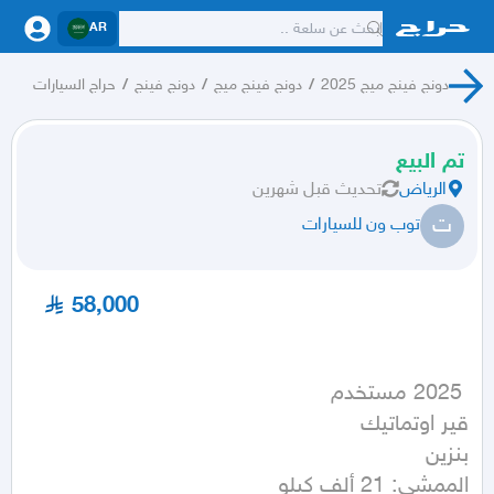
AR
دونج فينج ميج 2025
/
دونج فينج ميج
/
دونج فينج
/
حراج السيارات
تم البيع
الرياض
تحديث
قبل شهرين
ت
توب ون للسيارات
58,000
الممشى: 21 ألف كيلو