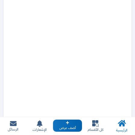
أضف عرض
الرسائل
كل الأقسام
الإشعارات
الرئيسية