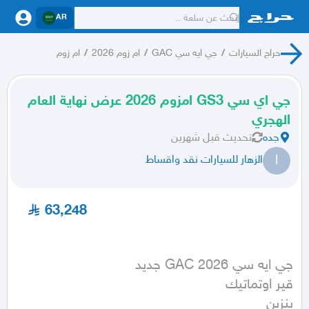
AR
حراج السيارات
/
جي ايه سي GAC
/
ام زوم 2026
/
ام زوم
جي اي سي GS3 امزوم 2026 عرض نهاية العام
الهجري
جده
تحديث
قبل شهرين
ا
الزهار للسيارات نقد واقساط
63,248
بنزين