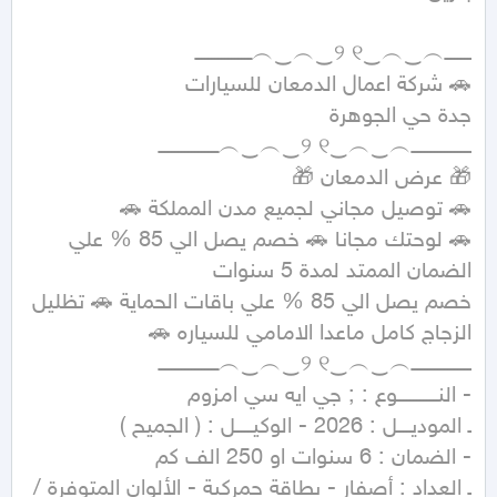
🚗 لوحتك مجانا 🚗 خصم يصل الي 85 % علي 
خصم يصل الي 85 % علي باقات الحماية 🚗 تظليل 
ـ العداد : أصفار - بطاقة جمركية - الألوان المتوفرة / 