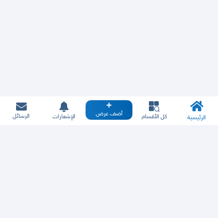
أضف عرض
الرسائل
كل الأقسام
الإشعارات
الرئيسية