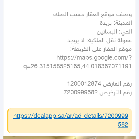
https://maps.google.com/?
q=26.315158525165,44.018367071191
رقم الترخيص 7200999582
https://dealapp.sa/ar/ad-details/
7200999
582