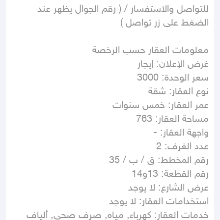
للتواصل والاستفسار / ( رقم الجوال يظهر عند 
خدمات العقار: كهرباء, مياه, صرف صحي, ألياف 