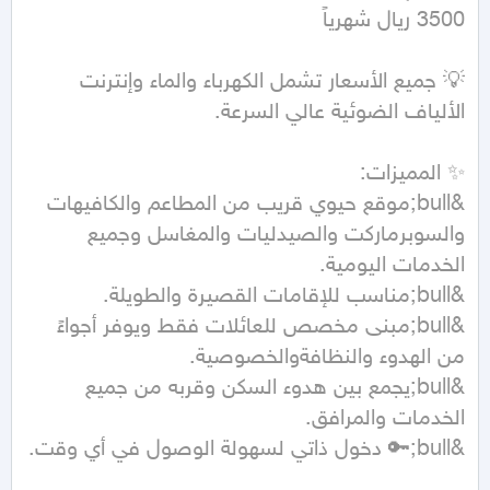
💡 جميع الأسعار تشمل الكهرباء والماء وإنترنت 
&bull;موقع حيوي قريب من المطاعم والكافيهات 
والسوبرماركت والصيدليات والمغاسل وجميع 
&bull;مبنى مخصص للعائلات فقط ويوفر أجواءً 
&bull;يجمع بين هدوء السكن وقربه من جميع 