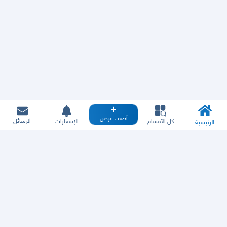
أضف عرض
الرسائل
كل الأقسام
الإشعارات
الرئيسية