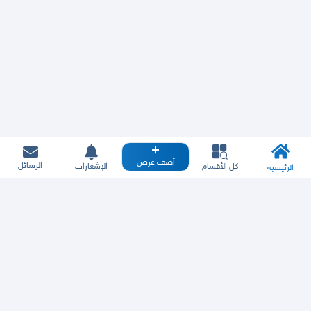
أضف عرض
الرسائل
كل الأقسام
الإشعارات
الرئيسية