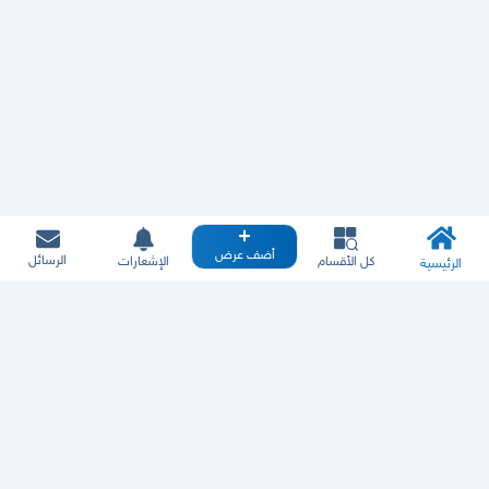
أضف عرض
الرسائل
كل الأقسام
الإشعارات
الرئيسية