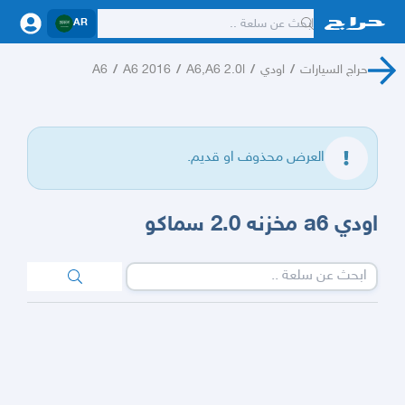
AR
حراج السيارات
/
اودي
/
A6,A6 2.0l
/
A6 2016
/
A6
العرض محذوف او قديم.
اودي a6 مخزنه 2.0 سماكو