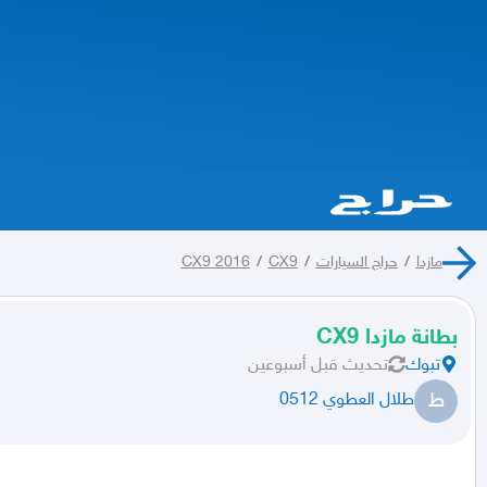
مازدا
/
حراج السيارات
/
CX9
/
CX9 2016
بطانة مازدا CX9
تبوك
تحديث
قبل أسبوعين
ط
طلال العطوي 0512