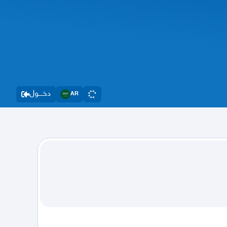
دخــــول
AR