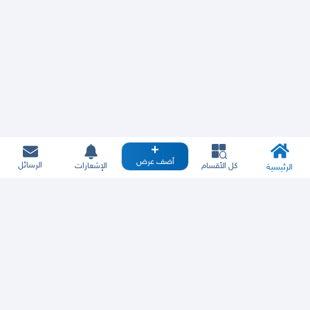
أضف عرض
الرسائل
كل الأقسام
الإشعارات
الرئيسية