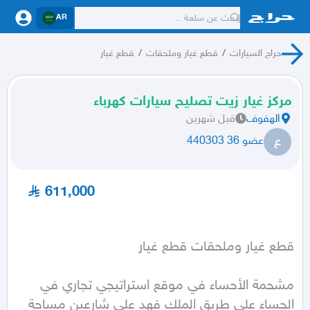
AR
حراج السيارات
/
قطع غيار وملحقات
/
قطع غيار
مركز غيار زيت تصليح سيارات كهرباء
الهفوف
قبل شهرين
ع
عضو 36 440303
611,000
قطع غيار وملحقات قطع غيار
مشحمة الأحساء في موقع استراتيجي تجاري في 
الحساء على طريق الملك فهد على شارعين مساحة 