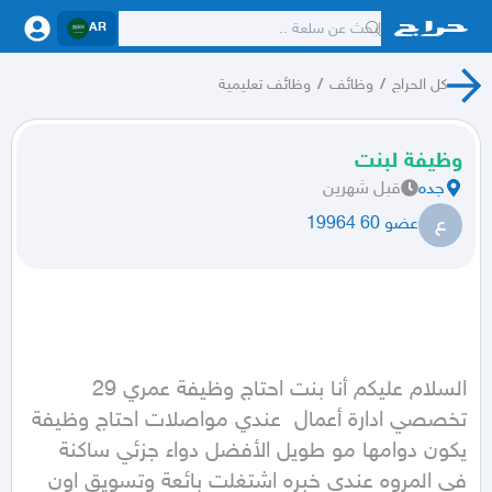
AR
كل الحراج
/
وظائف
/
وظائف تعليمية
وظيفة لبنت
جده
قبل شهرين
ع
عضو 60 19964
السلام عليكم أنا بنت احتاج وظيفة عمري 29 
تخصصي ادارة أعمال  عندي مواصلات احتاج وظيفة 
يكون دوامها مو طويل الأفضل دواء جزئي ساكنة 
في المروه عندي خبره اشتغلت بائعة وتسويق اون 