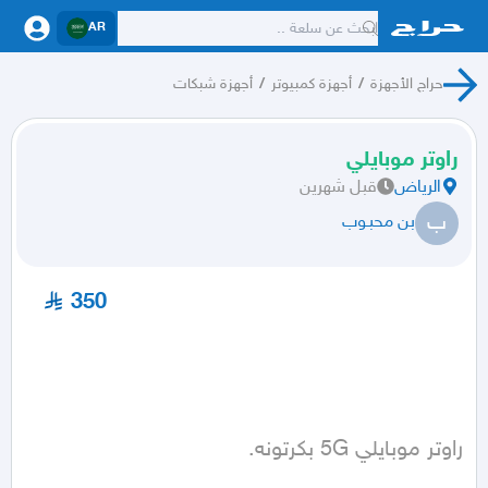
AR
حراج الأجهزة
/
أجهزة كمبيوتر
/
أجهزة شبكات
راوتر موبايلي
الرياض
قبل شهرين
ب
بن محبـوب
350