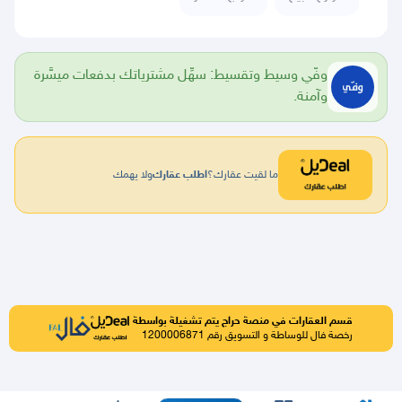
وفّي وسيط وتقسيط: سهِّل مشترياتك بدفعات ميسَّرة
وآمنة.
ما لقيت عقارك؟
اطلب عقارك
ولا يهمك
قسم العقارات في منصة حراج يتم تشغيلة بواسطة
رخصة فال للوساطة و التسويق رقم 1200006871