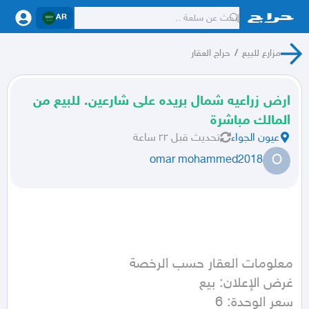
AR
مزارع للبيع
/
حراج العقار
ارض زراعيه شمال بريده على شارعين. للبيع من
المالك مباشرة
عيون الجواء
تحديث
قبل ٢٢ ساعة
O
omar mohammed2018