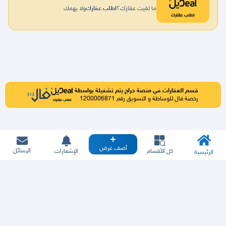
ما لقيت عقارك؟
اطلب عقارك
ولا يهمك
قسم العقارات في منصة حراج يتم تشغيلة بواسطة
رخصة فال للوساطة و التسويق رقم 1200006871
أضف عرض
الرسائل
كل الأقسام
الإشعارات
الرئيسية