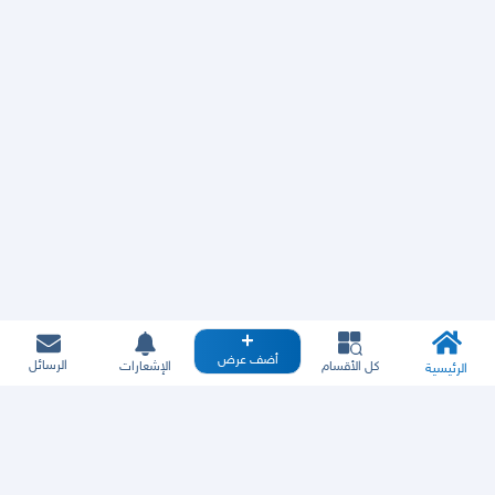
أضف عرض
الرسائل
كل الأقسام
الإشعارات
الرئيسية