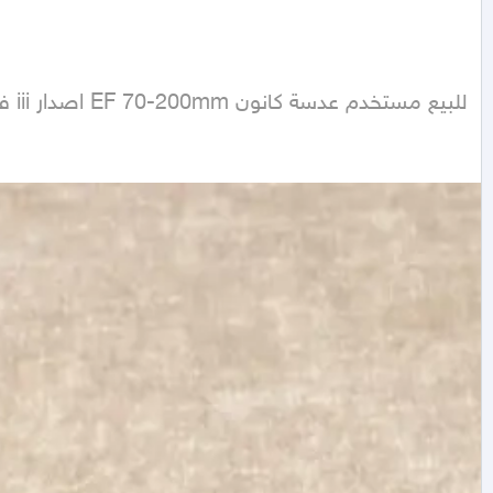
للبيع مستخدم عدسة كانون EF 70-200mm اصدار iii فتحه f/2.8 مرررا نظيفه استخدام 5 مرات فقط للسعر تواصل خاص