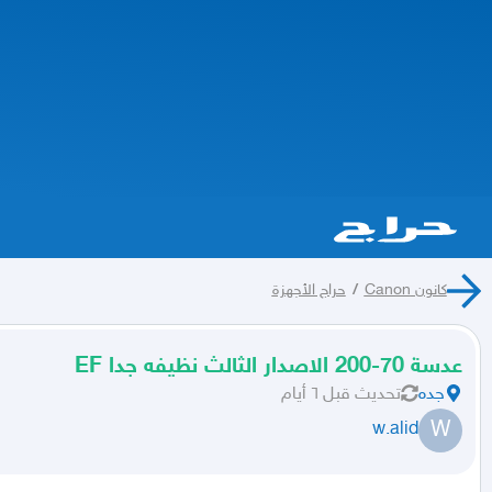
كانون Canon
/
حراج الأجهزة
عدسة 70-200 الاصدار الثالث نظيفه جدا EF
جده
تحديث
قبل ٦ أيام
W
w.alid