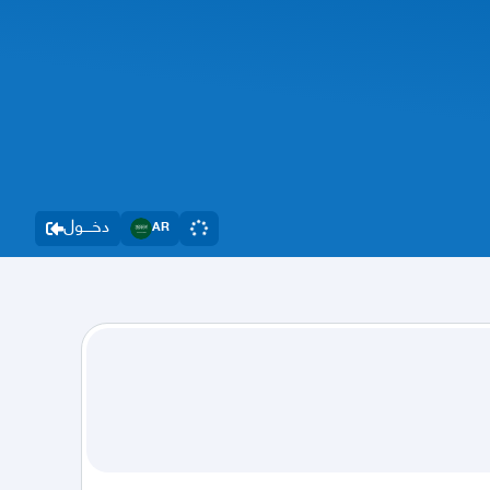
دخــــول
AR