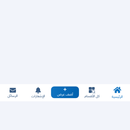
أضف عرض
الرسائل
كل الأقسام
الإشعارات
الرئيسية