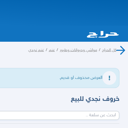
كل الحراج
/
مواشي وحيوانات وطيور
/
غنم
/
غنم نجدي
العرض محذوف او قديم.
خروف نجدي للبيع