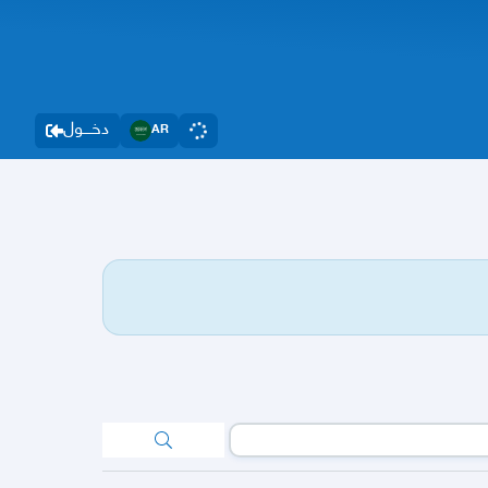
دخــــول
AR