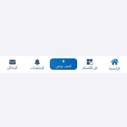
أضف عرض
الرسائل
كل الأقسام
الإشعارات
الرئيسية