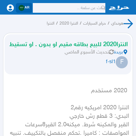
AR
هونداي
/
حراج السيارات
/
النترا 2020
/
النترا
النترا2020 للبيع بطاقه مقيم او بدون . او تسقيط
بريدة
تحديث
الأسبوع الماضي
F
f-sl1
 2020 مستخدم
المواصفات : كاميرا .تحكم منفصل بالتكييف. تنبيه 