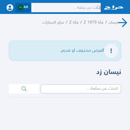
AR
نيسان
/
فئة Z 1979
/
فئة Z
/
حراج السيارات
العرض محذوف او قديم.
نيسان زد