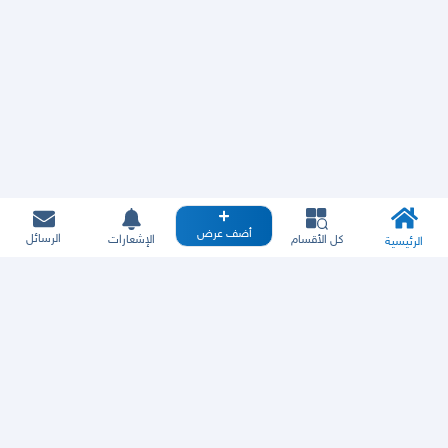
أضف عرض
الرسائل
كل الأقسام
الإشعارات
الرئيسية