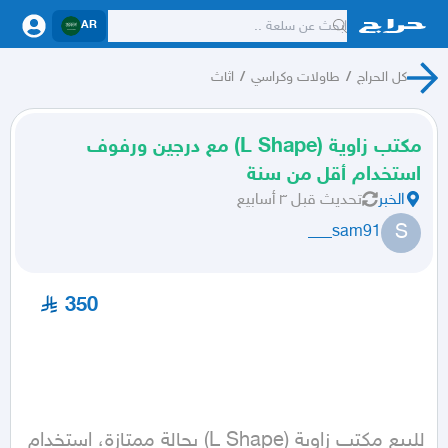
AR
كل الحراج
/
طاولات وكراسي
/
اثاث
مكتب زاوية (L Shape) مع درجين ورفوف
استخدام أقل من سنة
الخبر
تحديث
قبل ٣ أسابيع
S
sam91___
350
للبيع مكتب زاوية (L Shape) بحالة ممتازة، استخدام 