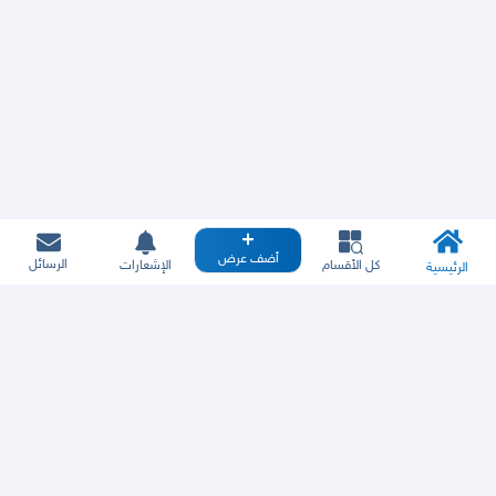
أضف عرض
الرسائل
كل الأقسام
الإشعارات
الرئيسية