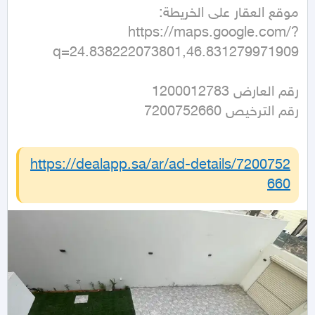
https://maps.google.com/?
q=24.838222073801,46.831279971909
رقم الترخيص 7200752660
https://dealapp.sa/ar/ad-details/
7200752
660