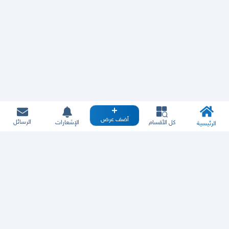
أضف عرض
الرسائل
كل الأقسام
الإشعارات
الرئيسية