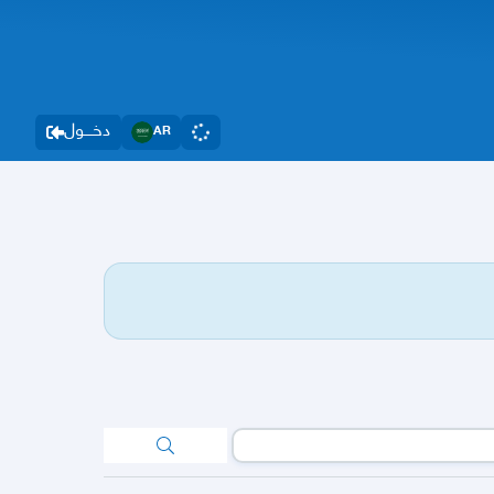
دخــــول
AR