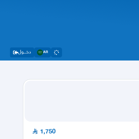
دخــــول
AR
1,750