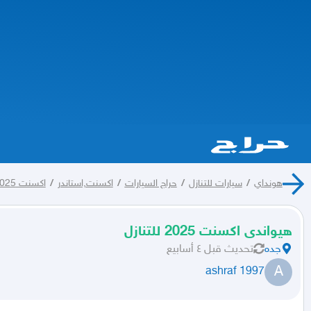
هونداي
/
سيارات للتنازل
/
حراج السيارات
/
اكسنت,استاندر
/
اكسنت 2025
هيواندى اكسنت 2025 للتنازل
جده
تحديث
قبل ٤ أسابيع
A
ashraf 1997