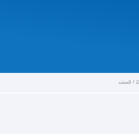
/
اكسنت