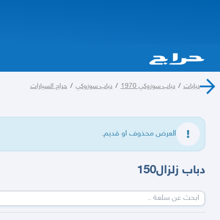
دبابات
/
دباب سوزوكي 1970
/
دباب سوزوكي
/
حراج السيارات
العرض محذوف او قديم.
دباب زلزال150