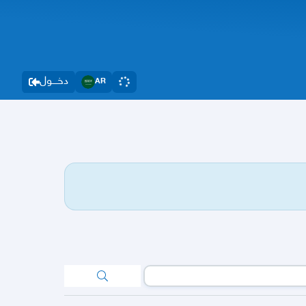
دخــــول
AR