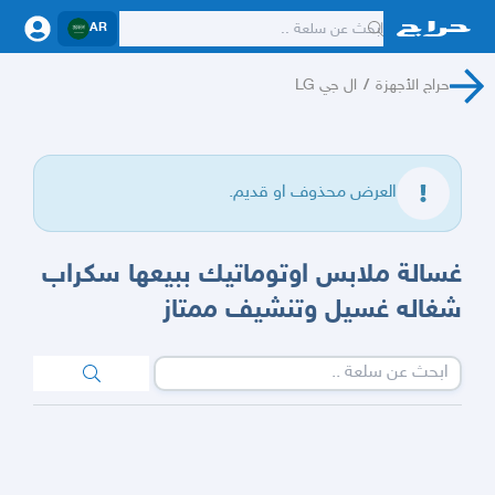
AR
حراج الأجهزة
/
ال جي LG
العرض محذوف او قديم.
غسالة ملابس اوتوماتيك ببيعها سكراب
شغاله غسيل وتنشيف ممتاز