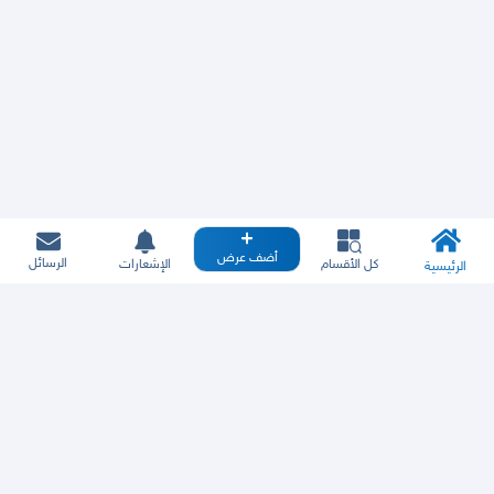
أضف عرض
الرسائل
كل الأقسام
الإشعارات
الرئيسية