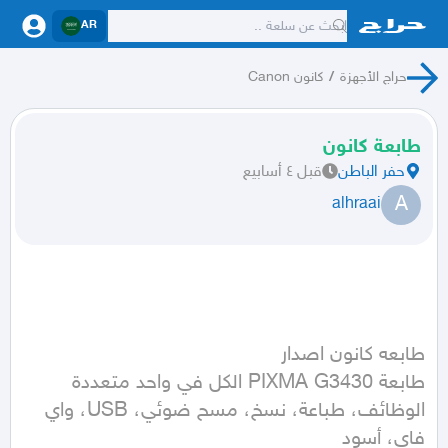
AR
حراج الأجهزة
/
كانون Canon
طابعة كانون
حفر الباطن
قبل ٤ أسابيع
A
alhraai
طابعة PIXMA G3430 الكل في واحد متعددة 
الوظائف، طباعة، نسخ، مسح ضوئي، USB، واي 