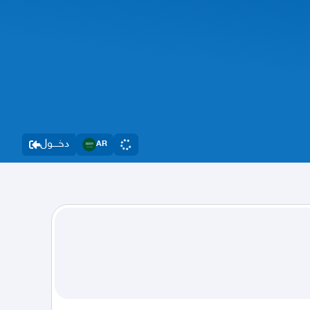
دخــــول
AR