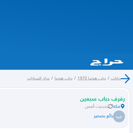
دبابات
/
دباب هوندا 1970
/
دباب هوندا
/
حراج السيارات
رفرف دباب سبعين
مكه
تحديث
أمس
ب
بائع بضمير