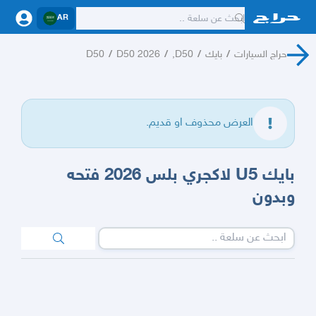
AR
حراج السيارات
/
بايك
/
D50,
/
D50 2026
/
D50
العرض محذوف او قديم.
بايك U5 لاكجري بلس 2026 فتحه
وبدون