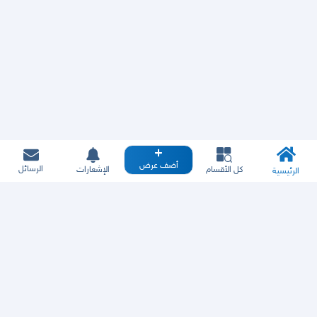
أضف عرض
الرسائل
كل الأقسام
الإشعارات
الرئيسية