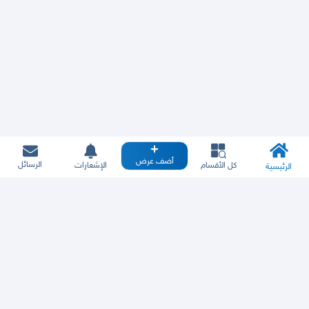
أضف عرض
الرسائل
كل الأقسام
الإشعارات
الرئيسية