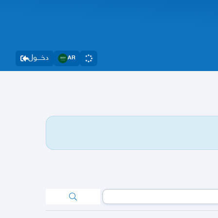
دخــــول
AR