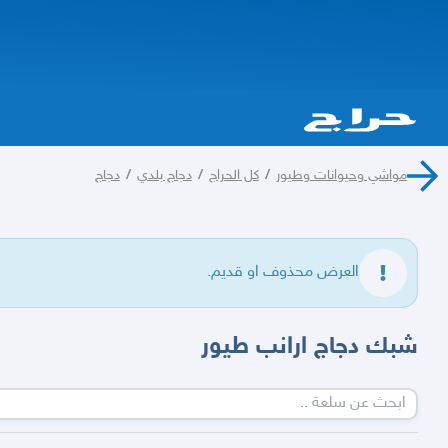
مواشي وحيوانات وطيور
/
كل الحراج
/
دجاج بلدي
/
دجاج
العرض محذوف او قديم.
شبك دجاج ارانب طيور