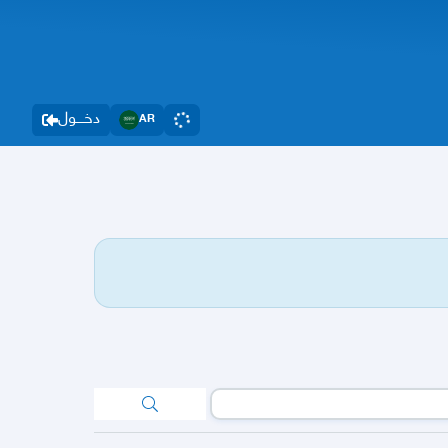
دخــــول
AR