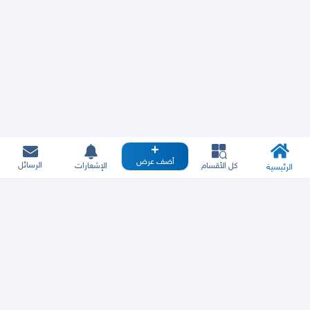
أضف عرض
الرسائل
كل الأقسام
الإشعارات
الرئيسية