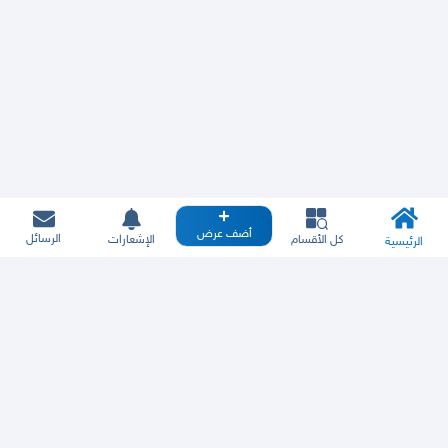
أضف عرض
الرسائل
كل الأقسام
الإشعارات
الرئيسية