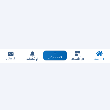
أضف عرض
الرسائل
كل الأقسام
الإشعارات
الرئيسية