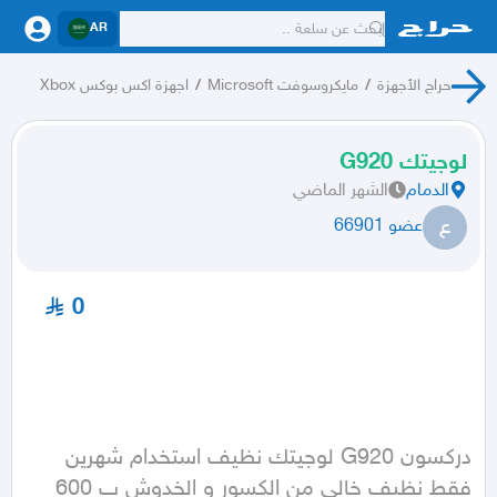
AR
حراج الأجهزة
/
مايكروسوفت Microsoft
/
اجهزة اكس بوكس Xbox
لوجيتك G920
الدمام
الشهر الماضي
ع
عضو 66901
0
دركسون G920 لوجيتك نظيف استخدام شهرين 
فقط نظيف خالي من الكسور و الخدوش ب 600 